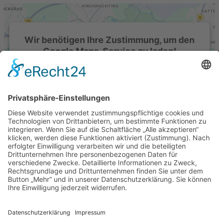
Wir benötigen Ihre Zustimmung, um den
Google Maps-Service zu laden!
Wir verwenden einen Service eines Drittanbieters, um
Karteninhalte einzubetten. Dieser Service kann Daten
zu Ihren Aktivitäten sammeln. Bitte lesen Sie die Details
durch und stimmen Sie der Nutzung des Service zu,
um diese Karte anzuzeigen.
Mehr Informationen
Akzeptieren
powered by
Usercentrics Consent Management
Platform
&
eRecht24